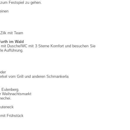
 zum Festspiel zu gehen.
einen
 Zilk mit Team
Furth im Wald
r mit Dusche/WC mit 3 Sterne Komfort und besuchen Sie
le Aufführung.
eder
erkel vom Grill und anderen Schmankerla
 Eulenberg.
der Weihnachtsmarkt
echei.
Guteneck
 mit Frühstück